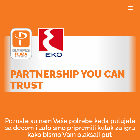
PARTNERSHIP YOU CAN
TRUST
Poznate su nam Vaše potrebe kada putujete
sa decom i zato smo pripremili kutak za igru
kako bismo Vam olakšali put.